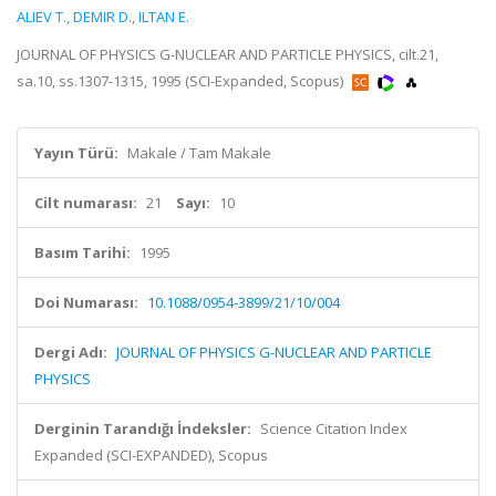
ALIEV T.
,
DEMIR D.
,
ILTAN E.
JOURNAL OF PHYSICS G-NUCLEAR AND PARTICLE PHYSICS, cilt.21,
sa.10, ss.1307-1315, 1995 (SCI-Expanded, Scopus)
Yayın Türü:
Makale / Tam Makale
Cilt numarası:
21
Sayı:
10
Basım Tarihi:
1995
Doi Numarası:
10.1088/0954-3899/21/10/004
Dergi Adı:
JOURNAL OF PHYSICS G-NUCLEAR AND PARTICLE
PHYSICS
Derginin Tarandığı İndeksler:
Science Citation Index
Expanded (SCI-EXPANDED), Scopus