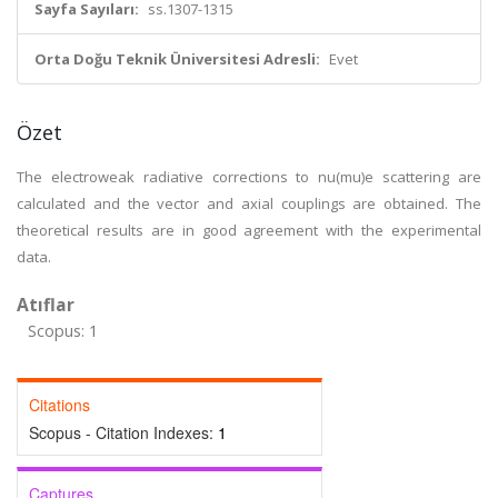
Sayfa Sayıları:
ss.1307-1315
Orta Doğu Teknik Üniversitesi Adresli:
Evet
Özet
The electroweak radiative corrections to nu(mu)e scattering are
calculated and the vector and axial couplings are obtained. The
theoretical results are in good agreement with the experimental
data.
Atıflar
Scopus: 1
Citations
Scopus - Citation Indexes:
1
Captures