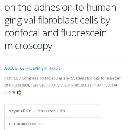
on the adhesion to human
gingival fibroblast cells by
confocal and fluorescein
microscopy
AKCA G.
,
Celik I.
,
ERMİŞ M.
,
Foto E.
41st FEBS Congress on Molecular and Systems Biology for a Better
Life, Kusadasi, Türkiye, 3 - 08 Eylül 2016, cilt.283, ss.110-111, (Özet
Bildiri)
Yayın Türü:
Bildiri / Özet Bildiri
Cilt numarası:
283