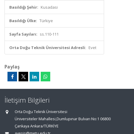
Basıldığı Şehir:
Kusadasi
Basıldığı Ülke:
Türkiye
Sayfa Sayıları:
ss.110-111
Orta Doğu Teknik Üniversitesi Adresli:
Evet
Paylaş
İletişim Bilgileri
Orta Doğu Teknik Üniversitesi
Üniversiteler Mahallesi,Dumlupınar Bulvarı No:1 06800
Çankaya Ankara/TÜRKİYE
avesis@metu.edu.tr