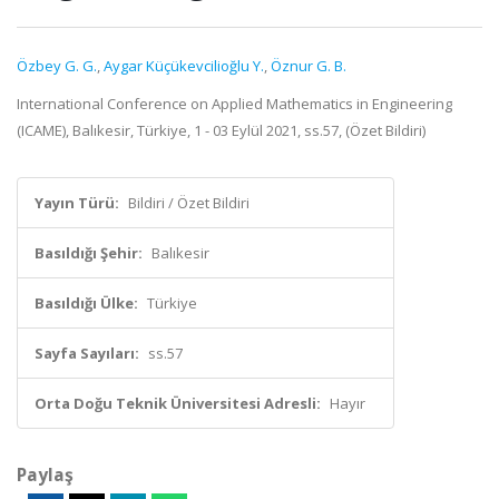
Özbey G. G.
,
Aygar Küçükevcilioğlu Y.
,
Öznur G. B.
International Conference on Applied Mathematics in Engineering
(ICAME), Balıkesir, Türkiye, 1 - 03 Eylül 2021, ss.57, (Özet Bildiri)
Yayın Türü:
Bildiri / Özet Bildiri
Basıldığı Şehir:
Balıkesir
Basıldığı Ülke:
Türkiye
Sayfa Sayıları:
ss.57
Orta Doğu Teknik Üniversitesi Adresli:
Hayır
Paylaş