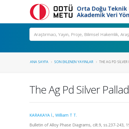
Orta Doğu Teknik 
Akademik Veri Yön
Ara
ANA SAYFA
SON EKLENEN YAYINLAR
THE AG PD SILVE
The Ag Pd Silver Pall
KARAKAYA İ.
,
William T T.
Bulletin of Alloy Phase Diagrams, cilt.9, ss.237-243,