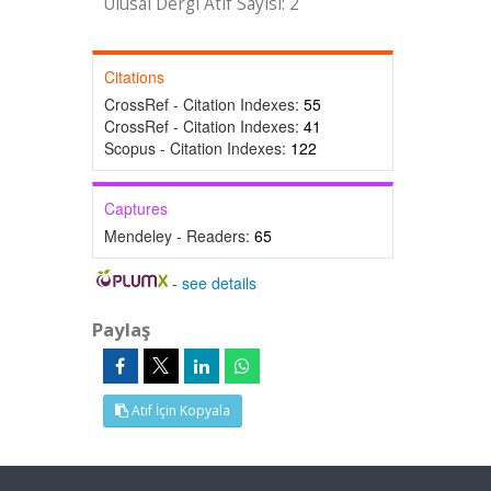
Ulusal Dergi Atıf Sayısı: 2
Citations
CrossRef - Citation Indexes:
55
CrossRef - Citation Indexes:
41
Scopus - Citation Indexes:
122
Captures
Mendeley - Readers:
65
-
see details
Paylaş
Atıf İçin Kopyala