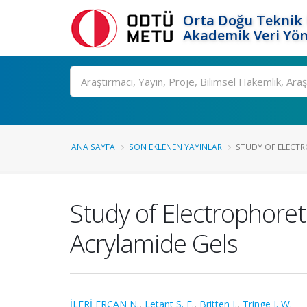
Orta Doğu Teknik 
Akademik Veri Yön
Ara
ANA SAYFA
SON EKLENEN YAYINLAR
STUDY OF ELECTRO
Study of Electrophoret
Acrylamide Gels
İLERİ ERCAN N.
,
Letant S. E.
,
Britten J.
,
Tringe J. W.