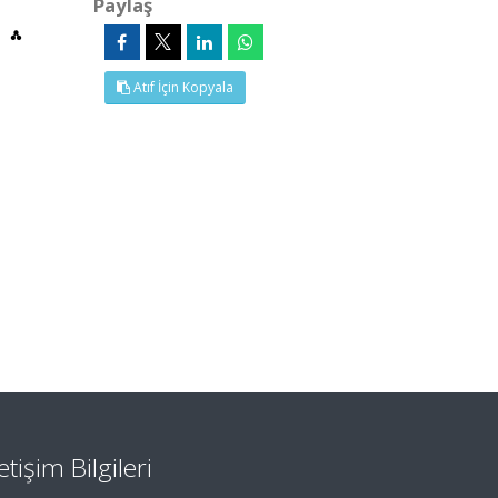
Paylaş
Atıf İçin Kopyala
letişim Bilgileri