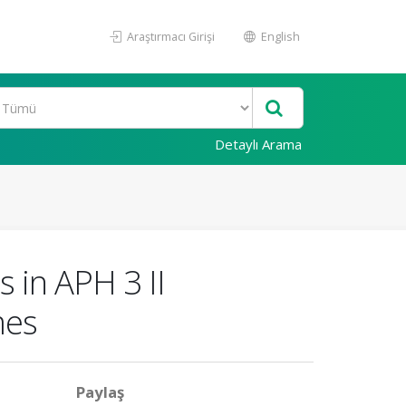
Araştırmacı Girişi
English
Detaylı Arama
 in APH 3 II
mes
Paylaş