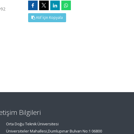
992
Atıf İçin Kopyala
letişim Bilgileri
Orta Doğu Teknik Üniversitesi
Üniversiteler Mahallesi,Dumlupınar Bulvarı No:1 06800