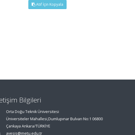
Atıf İçin Kopyala
letişim Bilgileri
Orta Doğu Teknik Üniversitesi
Üniversiteler Mahallesi,Dumlupınar Bulvarı No:1 06800
Çankaya Ankara/TÜRKİYE
avesis@metu.edu.tr