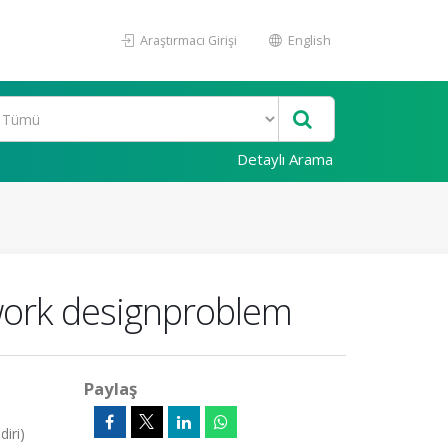
Araştırmacı Girişi
English
Detaylı Arama
twork designproblem
Paylaş
iri)