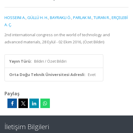
HOSSEINI A.
,
GÜLLÜ H. H.
,
BAYRAKLI Ö.
,
PARLAK M.
,
TURAN R.
,
ERÇELEBİ
A. Ç.
2nd international congress on the world of technology and
advanced materials, 28 Eylül - 02 Ekim 2016, (Özet Bildiri)
Yayın Türü:
Bildiri / Özet Bildiri
Orta Doğu Teknik Üniversitesi Adresli:
Evet
Paylaş
İletişim Bilgileri