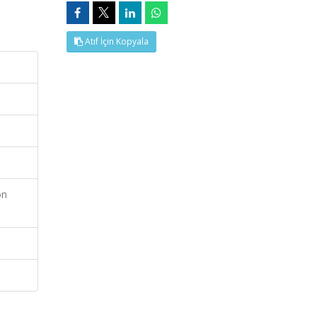
Atıf İçin Kopyala
on