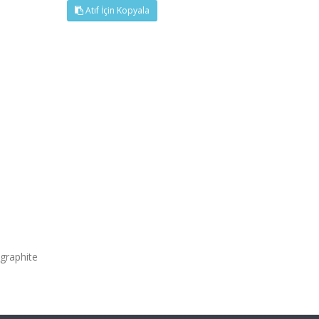
Atıf İçin Kopyala
 graphite