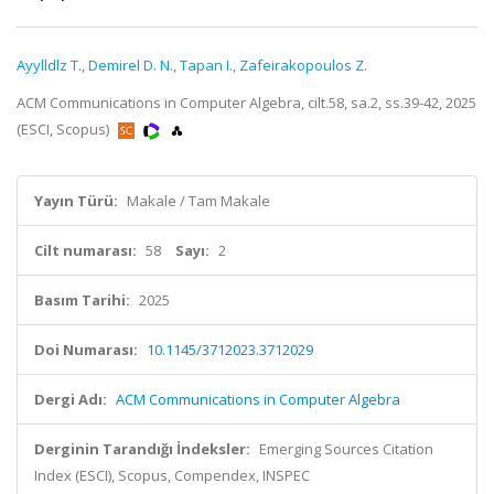
Ayylldlz T.
,
Demirel D. N.
,
Tapan I.
,
Zafeirakopoulos Z.
ACM Communications in Computer Algebra, cilt.58, sa.2, ss.39-42, 2025
(ESCI, Scopus)
Yayın Türü:
Makale / Tam Makale
Cilt numarası:
58
Sayı:
2
Basım Tarihi:
2025
Doi Numarası:
10.1145/3712023.3712029
Dergi Adı:
ACM Communications in Computer Algebra
Derginin Tarandığı İndeksler:
Emerging Sources Citation
Index (ESCI), Scopus, Compendex, INSPEC