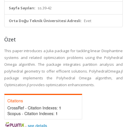
Sayfa Sayıları:
ss.39-42
Orta Doğu Teknik Üniversitesi Adresli:
Evet
Özet
This paper introduces a Julia package for tackling linear Diophantine
systems and related optimization problems using the Polyhedral
Omega algorithm. The package integrates partition analysis and
polyhedral geometry to offer efficient solutions. PolyhedralOmega.jl
package implements the Polyhedral Omega algorithm, and
Optimization.jl provides optimization enhancements.
Citations
CrossRef - Citation Indexes:
1
Scopus - Citation Indexes:
1
-
see details