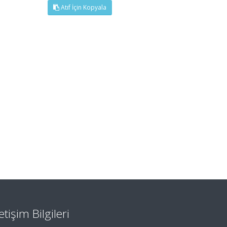
Atıf İçin Kopyala
letişim Bilgileri