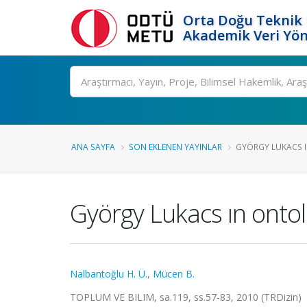
Orta Doğu Teknik 
Akademik Veri Yön
Ara
ANA SAYFA
SON EKLENEN YAYINLAR
GYÖRGY LUKACS I
György Lukacs ın ontolo
Nalbantoğlu H. Ü.
,
Mücen B.
TOPLUM VE BILIM, sa.119, ss.57-83, 2010 (TRDizin)