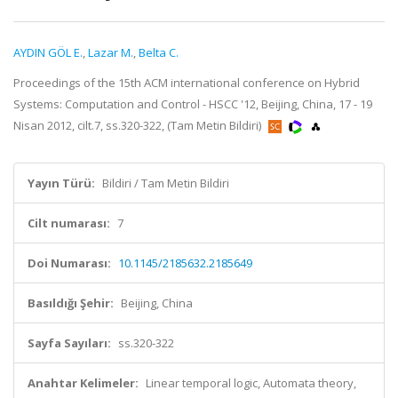
AYDIN GÖL E.
,
Lazar M.
,
Belta C.
Proceedings of the 15th ACM international conference on Hybrid
Systems: Computation and Control - HSCC '12, Beijing, China, 17 - 19
Nisan 2012, cilt.7, ss.320-322, (Tam Metin Bildiri)
Yayın Türü:
Bildiri / Tam Metin Bildiri
Cilt numarası:
7
Doi Numarası:
10.1145/2185632.2185649
Basıldığı Şehir:
Beijing, China
Sayfa Sayıları:
ss.320-322
Anahtar Kelimeler:
Linear temporal logic, Automata theory,