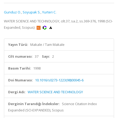
Gunduz O.
,
Soyupak S.
,
Yurteri C.
WATER SCIENCE AND TECHNOLOGY, cilt.37, sa.2, ss.369-376, 1998 (SCI-
Expanded, Scopus)
Yayın Türü:
Makale / Tam Makale
Cilt numarası:
37
Sayı:
2
Basım Tarihi:
1998
Doi Numarası:
10.1016/s0273-1223(98)00045-6
Dergi Adı:
WATER SCIENCE AND TECHNOLOGY
Derginin Tarandığı İndeksler:
Science Citation Index
Expanded (SCI-EXPANDED), Scopus