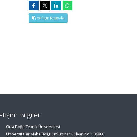
Atıf İçin Kopyala
letişim Bilgileri
Orta Doğu Teknik Üniversitesi
Üniversiteler Mahallesi,Dumlupınar Bulvarı No:1 06800