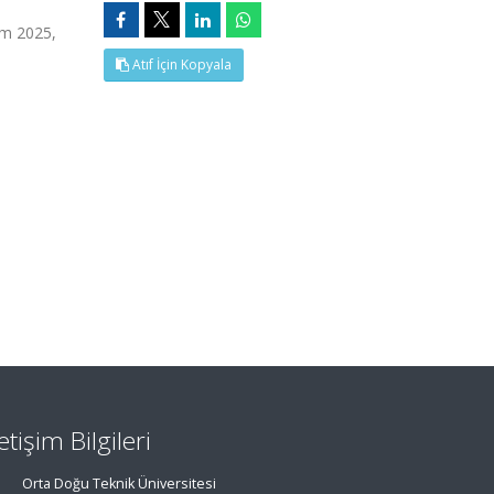
ım 2025,
Atıf İçin Kopyala
letişim Bilgileri
Orta Doğu Teknik Üniversitesi