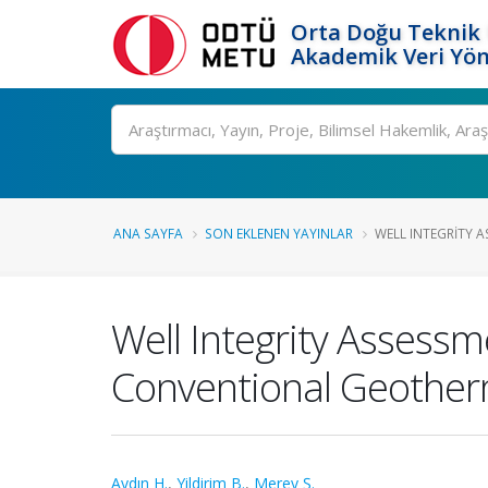
Orta Doğu Teknik 
Akademik Veri Yön
Ara
ANA SAYFA
SON EKLENEN YAYINLAR
WELL INTEGRITY A
Well Integrity Assessm
Conventional Geotherm
Aydın H.
,
Yildirim B.
,
Merey Ş.