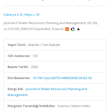
Sakarya A. B.
,
Mays L. W.
Journal of Water Resources Planning and Management, cilt.126,
ss.210-220, 2000 (SCI-Expanded, Scopus)
Yayın Türü:
Makale / Tam Makale
Cilt numarası:
126
Basım Tarihi:
2000
Doi Numarası:
10.1061/(asce)0733-9496(2000)126:4(210)
Dergi Adı:
Journal of Water Resources Planning and
Management
Derginin Tarandığı İndeksler:
Science Citation Index