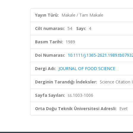
Yayın Türü:
Makale / Tam Makale
Cilt numarası:
54
Sayı:
4
Basım Tarihi:
1989
Doi Numarası:
10.1111/j.1365-2621.1989.tb07932
Dergi Adı:
JOURNAL OF FOOD SCIENCE
Derginin Tarandığı İndeksler:
Science Citation
Sayfa Sayıları:
ss.1003-1006
Orta Doğu Teknik Üniversitesi Adresli:
Evet