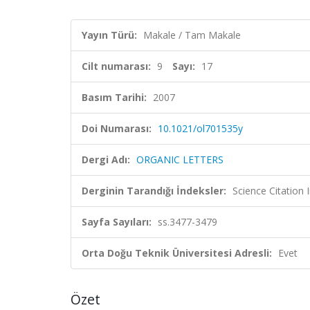
Yayın Türü:
Makale / Tam Makale
Cilt numarası:
9
Sayı:
17
Basım Tarihi:
2007
Doi Numarası:
10.1021/ol701535y
Dergi Adı:
ORGANIC LETTERS
Derginin Tarandığı İndeksler:
Science Citation
Sayfa Sayıları:
ss.3477-3479
Orta Doğu Teknik Üniversitesi Adresli:
Evet
Özet