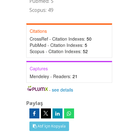
Pubmed: 5
Scopus: 49
Citations
CrossRef - Citation Indexes:
50
PubMed - Citation Indexes:
5
Scopus - Citation Indexes:
52
Captures
Mendeley - Readers:
21
-
see details
Paylaş
Atıf İçin Kopyala