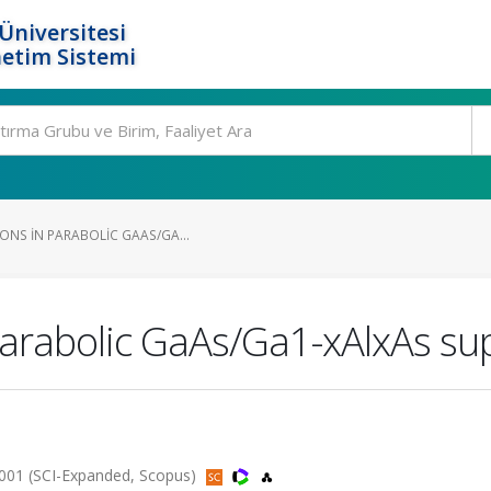
Üniversitesi
etim Sistemi
ONS IN PARABOLIC GAAS/GA...
 parabolic GaAs/Ga1-xAlxAs sup
001 (SCI-Expanded, Scopus)