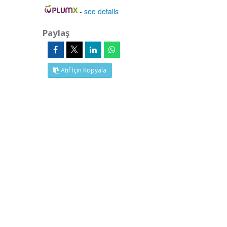
-
see details
Paylaş
Atıf İçin Kopyala