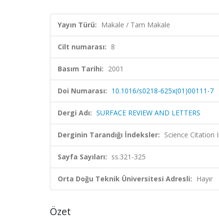
Yayın Türü:
Makale / Tam Makale
Cilt numarası:
8
Basım Tarihi:
2001
Doi Numarası:
10.1016/s0218-625x(01)00111-7
Dergi Adı:
SURFACE REVIEW AND LETTERS
Derginin Tarandığı İndeksler:
Science Citation
Sayfa Sayıları:
ss.321-325
Orta Doğu Teknik Üniversitesi Adresli:
Hayır
Özet