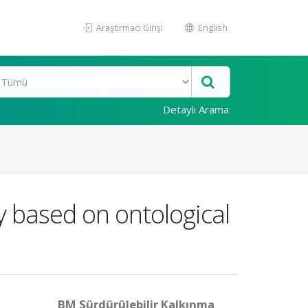
Araştırmacı Girişi
English
Detaylı Arama
y based on ontological
BM Sürdürülebilir Kalkınma