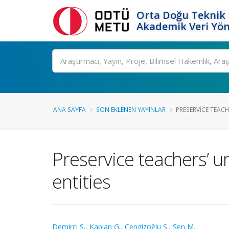
Orta Doğu Teknik 
Akademik Veri Yön
Ara
ANA SAYFA
SON EKLENEN YAYINLAR
PRESERVICE TEACH
Preservice teachers’ u
entities
Demirci S.
,
Kaplan G.
,
Cengizoğlu S.
,
Şen M.