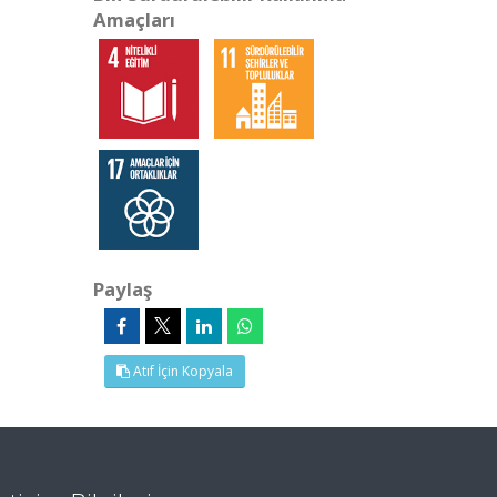
Amaçları
Paylaş
Atıf İçin Kopyala