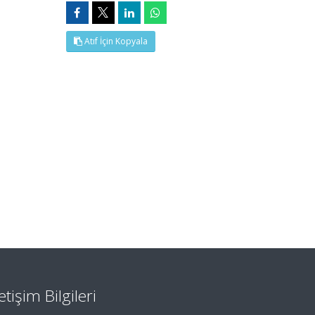
Atıf İçin Kopyala
letişim Bilgileri