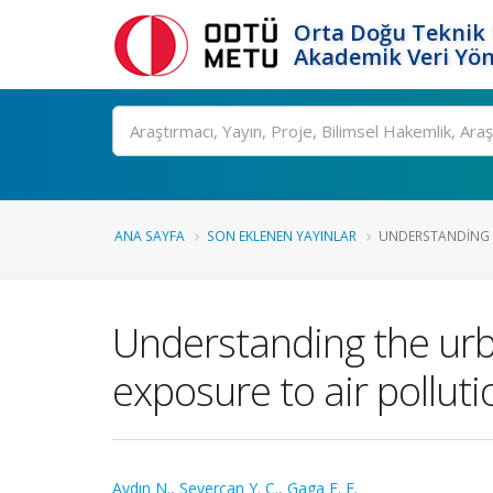
Orta Doğu Teknik 
Akademik Veri Yön
Ara
ANA SAYFA
SON EKLENEN YAYINLAR
UNDERSTANDING T
Understanding the urba
exposure to air pollut
Aydın N.
,
Severcan Y. C.
,
Gaga E. E.