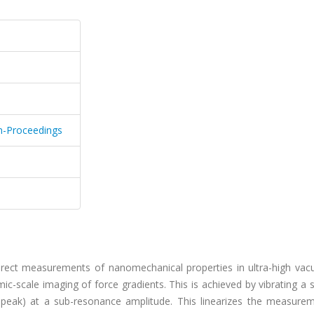
m-Proceedings
irect measurements of nanomechanical properties in ultra-high va
c-scale imaging of force gradients. This is achieved by vibrating a st
o-peak) at a sub-resonance amplitude. This linearizes the measure