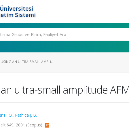
Üniversitesi
etim Sistemi
SING AN ULTRA-SMALL AMPLI...
an ultra-small amplitude AF
r H. Ö.
,
Pethica J. B.
cilt.649, 2001 (Scopus)