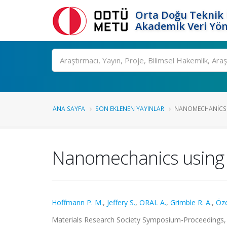
Orta Doğu Teknik 
Akademik Veri Yön
Ara
ANA SAYFA
SON EKLENEN YAYINLAR
NANOMECHANICS U
Nanomechanics using 
Hoffmann P. M.
,
Jeffery S.
,
ORAL A.
,
Grimble R. A.
,
Öze
Materials Research Society Symposium-Proceedings, 