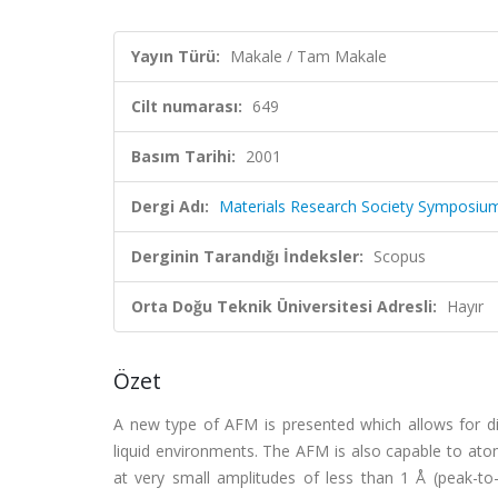
Yayın Türü:
Makale / Tam Makale
Cilt numarası:
649
Basım Tarihi:
2001
Dergi Adı:
Materials Research Society Symposiu
Derginin Tarandığı İndeksler:
Scopus
Orta Doğu Teknik Üniversitesi Adresli:
Hayır
Özet
A new type of AFM is presented which allows for d
liquid environments. The AFM is also capable to atomi
at very small amplitudes of less than 1 Å (peak-t