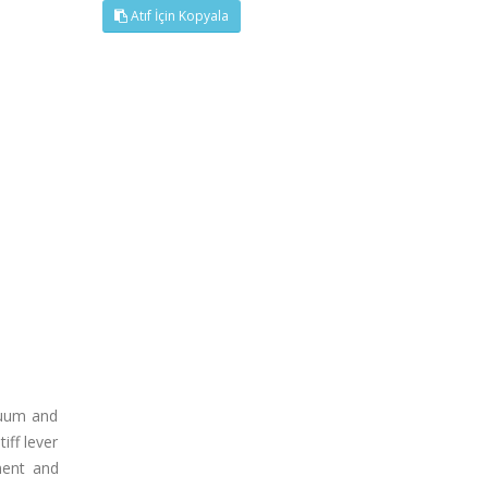
Atıf İçin Kopyala
cuum and
iff lever
ment and