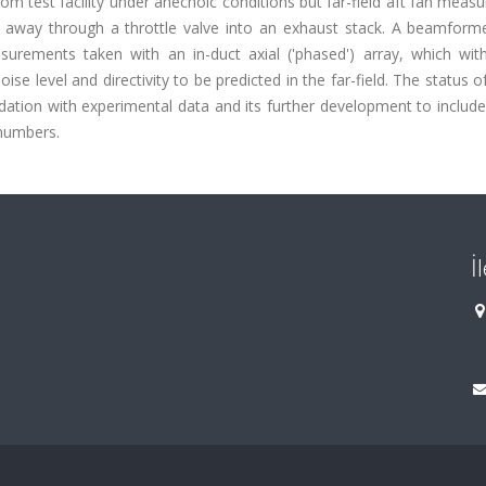
om test facility under anechoic conditions but far-field aft fan mea
d away through a throttle valve into an exhaust stack. A beamform
rements taken with an in-duct axial ('phased') array, which with
 level and directivity to be predicted in the far-field. The status of 
idation with experimental data and its further development to include 
numbers.
İ