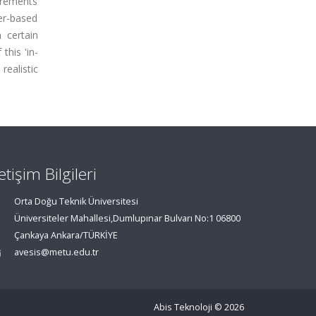
surements
er-based
 certain
this 'in-
realistic
letişim Bilgileri
Orta Doğu Teknik Üniversitesi
Üniversiteler Mahallesi,Dumlupınar Bulvarı No:1 06800
Çankaya Ankara/TÜRKİYE
avesis@metu.edu.tr
Abis Teknoloji
© 2026