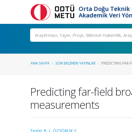
Orta Doğu Teknik 
Akademik Veri Yön
Ara
ANA SAYFA
SON EKLENEN YAYINLAR
PREDICTING FAR-F
Predicting far-field b
measurements
Tester B. J.
,
ÖZYÖRÜK Y.