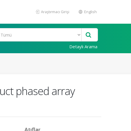
Araştırmacı Girişi
English
Detaylı Arama
duct phased array
Atıflar