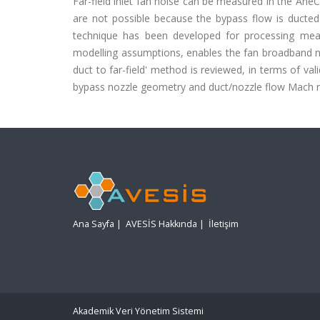
Far-field inlet fan noise can be measured in the AneC
are not possible because the bypass flow is ducte
technique has been developed for processing measu
modelling assumptions, enables the fan broadband noise
duct to far-field' method is reviewed, in terms of val
bypass nozzle geometry and duct/nozzle flow Mach 
Ana Sayfa
|
AVESİS Hakkında
|
İletişim
Akademik Veri Yönetim Sistemi