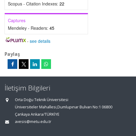
Scopus - Citation Indexes:
22
Captures
Mendeley - Readers:
45
-
see details
Paylaş
İletişim Bilgileri
Orta Doğu Teknik Üniversitesi
Üniversiteler Mahallesi,Dumlupınar Bulvarı No:1 06800
Çankaya Ankara/TÜRKİYE
avesis@metu.edu.tr