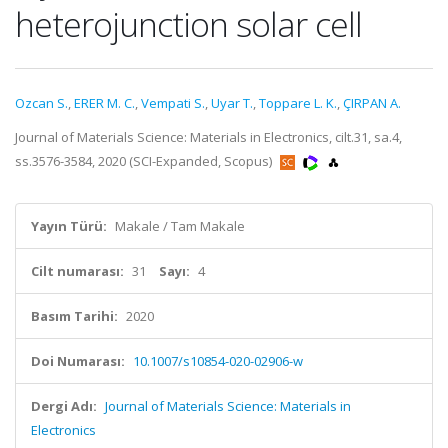
heterojunction solar cell
Ozcan S.
,
ERER M. C.
,
Vempati S.
,
Uyar T.
,
Toppare L. K.
,
ÇIRPAN A.
Journal of Materials Science: Materials in Electronics, cilt.31, sa.4,
ss.3576-3584, 2020 (SCI-Expanded, Scopus)
Yayın Türü:
Makale / Tam Makale
Cilt numarası:
31
Sayı:
4
Basım Tarihi:
2020
Doi Numarası:
10.1007/s10854-020-02906-w
Dergi Adı:
Journal of Materials Science: Materials in
Electronics