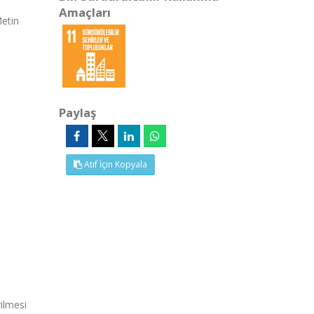
Amaçları
Metin
Paylaş
Atıf İçin Kopyala
ilmesi