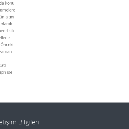
mda konu
yütmelere
n altını
 olarak
endislik
llerle
. Önceki
e zaman
atlı
için ise
i
letişim Bilgileri