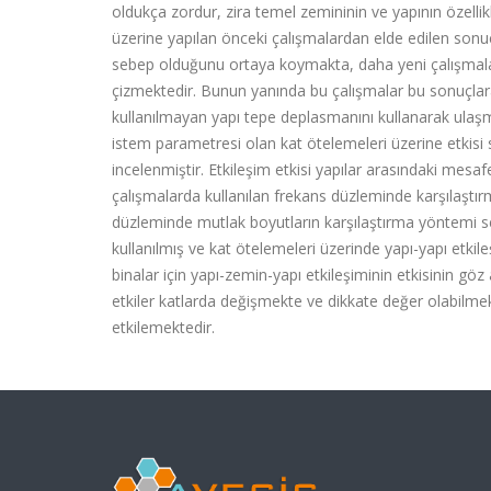
oldukça zordur, zira temel zemininin ve yapının özellik
üzerine yapılan önceki çalışmalardan elde edilen sonuç
sebep olduğunu ortaya koymakta, daha yeni çalışmalar 
çizmektedir. Bunun yanında bu çalışmalar bu sonuçla
kullanılmayan yapı tepe deplasmanını kullanarak ulaşmı
istem parametresi olan kat ötelemeleri üzerine etkisi 
incelenmiştir. Etkileşim etkisi yapılar arasındaki mesafe
çalışmalarda kullanılan frekans düzleminde karşılaştır
düzleminde mutlak boyutların karşılaştırma yöntemi seçi
kullanılmış ve kat ötelemeleri üzerinde yapı-yapı etkileşi
binalar için yapı-zemin-yapı etkileşiminin etkisinin göz 
etkiler katlarda değişmekte ve dikkate değer olabilmekt
etkilemektedir.