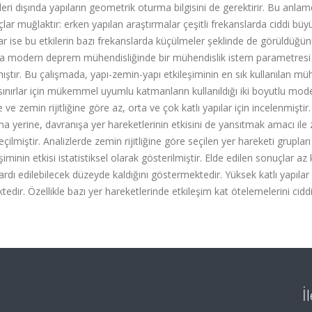
leri dışında yapıların geometrik oturma bilgisini de gerektirir. Bu anla
lar muğlaktır: erken yapılan araştırmalar çeşitli frekanslarda ciddi bü
ise bu etkilerin bazı frekanslarda küçülmeler şeklinde de görüldüğünü
ra modern deprem mühendisliğinde bir mühendislik istem parametresi
ştır. Bu çalışmada, yapı-zemin-yapı etkileşiminin en sık kullanılan müh
sınırlar için mükemmel uyumlu katmanların kullanıldığı iki boyutlu mode
 ve zemin rijitliğine göre az, orta ve çok katlı yapılar için incelenmiştir
ma yerine, davranışa yer hareketlerinin etkisini de yansıtmak amacı il
lmiştir. Analizlerde zemin rijitliğine göre seçilen yer hareketi grupları
minin etkisi istatistiksel olarak gösterilmiştir. Elde edilen sonuçlar az k
ardı edilebilecek düzeyde kaldığını göstermektedir. Yüksek katlı yapılar 
edir. Özellikle bazı yer hareketlerinde etkileşim kat ötelemelerini cidd
İ