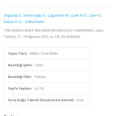
Doğanay D.
,
Demircioğlu O.
,
Çuğunlular M.
,
Çiçek M. Ö.
,
Çakır O.
,
Kayacı H. U.
,
...Daha Fazla
17th NANOSCIENCE AND NANOTECHNOLOGY CONFERENCE, İzmir,
Türkiye, 27 - 29 Ağustos 2023, ss.135, (Özet Bildiri)
Yayın Türü:
Bildiri / Özet Bildiri
Basıldığı Şehir:
İzmir
Basıldığı Ülke:
Türkiye
Sayfa Sayıları:
ss.135
Orta Doğu Teknik Üniversitesi Adresli:
Evet