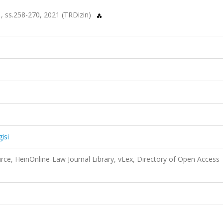
.1, ss.258-270, 2021 (TRDizin)
isi
ce, HeinOnline-Law Journal Library, vLex, Directory of Open Access