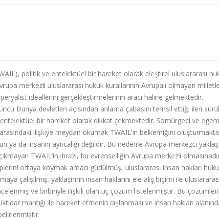
L), politik ve entelektüel bir hareket olarak eleştirel uluslararası hu
rupa merkezli uluslararası hukuk kurallarının Avrupalı olmayan milletl
mperyalist ideallerini gerçekleştirmelerinin aracı haline gelmektedir.
çüncü Dünya devletleri açısından anlama çabasını temsil ettiği ileri sürü
e entelektüel bir hareket olarak dikkat çekmektedir. Sömürgeci ve ege
ı arasındaki ilişkiye meydan okumak TWAIL'in belkemiğini oluşturmaktad
ün ya da insanın ayrıcalığı değildir. Bu nedenle Avrupa merkezci yakla
rşı çıkmayan TWAIL’in itirazı, bu evrenselliğin Avrupa merkezli olmasınadı
plerini ortaya koymak amacı güdülmüş, uluslararası insan hakları huk
a çalışılmış, yaklaşımın insan haklarını ele alış̧ biçimi ile uluslararas
celenmiş ve birbiriyle ilişkili olan üç çözüm listelenmiştir. Bu çözümler
, iktidar mantığı ile hareket etmenin dışlanması ve insan hakları alanınd
elirlenmiştir.