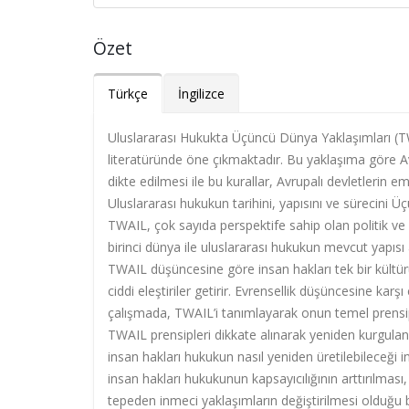
Özet
Türkçe
İngilizce
Uluslararası Hukukta Üçüncü Dünya Yaklaşımları (TWAI
literatüründe öne çıkmaktadır. Bu yaklaşıma göre Av
dikte edilmesi ile bu kurallar, Avrupalı devletlerin e
Uluslararası hukukun tarihini, yapısını ve sürecini Ü
TWAIL, çok sayıda perspektife sahip olan politik v
birinci dünya ile uluslararası hukukun mevcut yapıs
TWAIL düşüncesine göre insan hakları tek bir kültür
ciddi eleştiriler getirir. Evrensellik düşüncesine ka
çalışmada, TWAIL’i tanımlayarak onun temel prensi
TWAIL prensipleri dikkate alınarak yeniden kurgulanmay
insan hakları hukukun nasıl yeniden üretilebileceği in
insan hakları hukukunun kapsayıcılığının arttırılması
tepeden inmeci yaklaşımların değiştirilmesi olduğu b