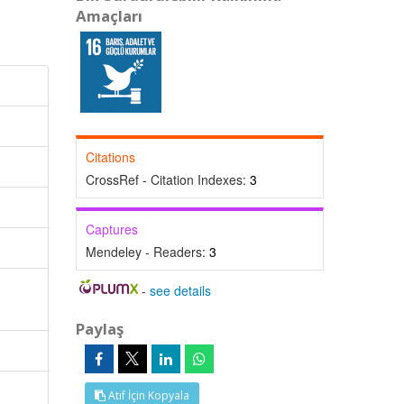
Amaçları
Citations
CrossRef - Citation Indexes:
3
Captures
Mendeley - Readers:
3
-
see details
Paylaş
Atıf İçin Kopyala