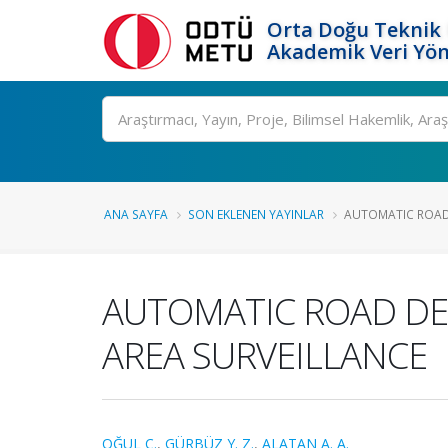
Orta Doğu Teknik 
Akademik Veri Yön
Ara
ANA SAYFA
SON EKLENEN YAYINLAR
AUTOMATIC ROAD 
AUTOMATIC ROAD DET
AREA SURVEILLANCE
OĞUL C.
,
GÜRBÜZ Y. Z.
,
ALATAN A. A.