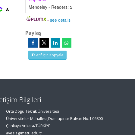
Mendeley - Readers:
5
-
see details
Paylaş
Atıf İçin Kopyala
letişim Bilgileri
Orta Doğu Teknik Üniversitesi
Üniversiteler Mahallesi,Dumlupınar Bulvarı No:1 06800
Çankaya Ankara/TÜRKİYE
avesis@metu.edu.tr