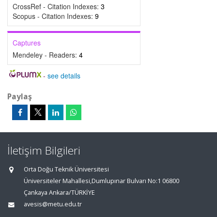
CrossRef - Citation Indexes:
3
Scopus - Citation Indexes:
9
Captures
Mendeley - Readers:
4
-
see details
Paylaş
İletişim Bilgileri
Orta Doğu Teknik Üniversitesi
Üniversiteler Mahallesi,Dumlupınar Bulvarı No:1 06800
Çankaya Ankara/TÜRKİYE
avesis@metu.edu.tr