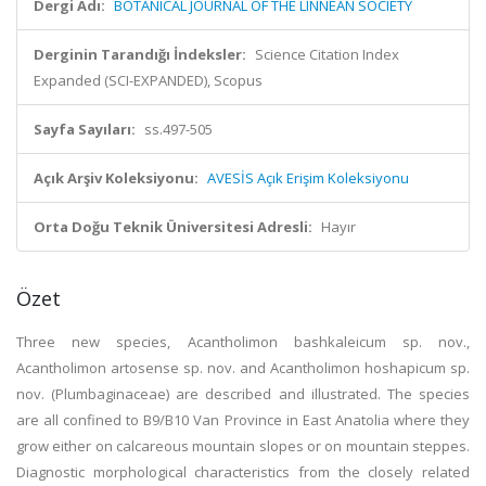
Dergi Adı:
BOTANICAL JOURNAL OF THE LINNEAN SOCIETY
Derginin Tarandığı İndeksler:
Science Citation Index
Expanded (SCI-EXPANDED), Scopus
Sayfa Sayıları:
ss.497-505
Açık Arşiv Koleksiyonu:
AVESİS Açık Erişim Koleksiyonu
Orta Doğu Teknik Üniversitesi Adresli:
Hayır
Özet
Three new species, Acantholimon bashkaleicum sp. nov.,
Acantholimon artosense sp. nov. and Acantholimon hoshapicum sp.
nov. (Plumbaginaceae) are described and illustrated. The species
are all confined to B9/B10 Van Province in East Anatolia where they
grow either on calcareous mountain slopes or on mountain steppes.
Diagnostic morphological characteristics from the closely related