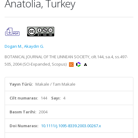
Anatolia, Turkey
Dogan M.
,
Akaydin G.
BOTANICAL JOURNAL OF THE LINNEAN SOCIETY, cilt.144, sa.4, ss.497-
505, 2004 (SCI-Expanded, Scopus)
Yayın Türü:
Makale / Tam Makale
Cilt numarası:
144
Sayı:
4
Basım Tarihi:
2004
Doi Numarası:
10.1111/j.1095-8339.2003.00267.x