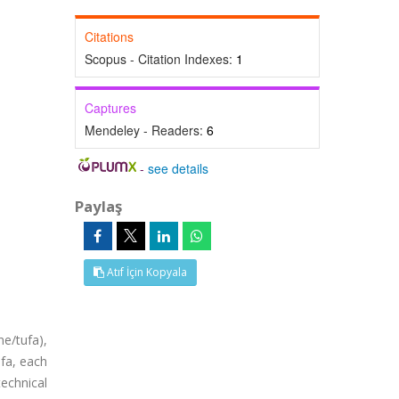
Citations
Scopus - Citation Indexes:
1
Captures
Mendeley - Readers:
6
-
see details
Paylaş
Atıf İçin Kopyala
ne/tufa),
ufa, each
technical