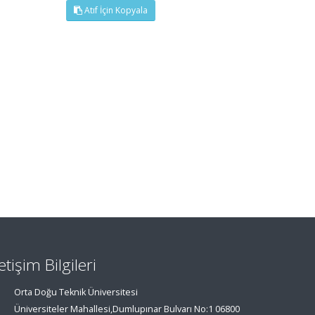
Atıf İçin Kopyala
letişim Bilgileri
Orta Doğu Teknik Üniversitesi
Üniversiteler Mahallesi,Dumlupınar Bulvarı No:1 06800