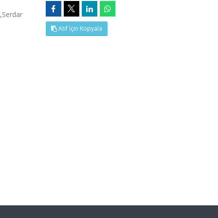
,Serdar
Atıf İçin Kopyala