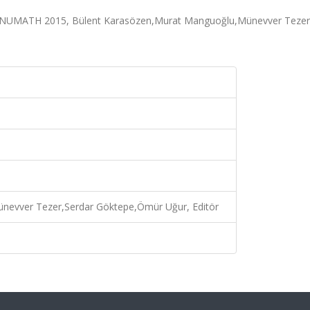
 ENUMATH 2015, Bülent Karasözen,Murat Manguoğlu,Münevver Tezer
nevver Tezer,Serdar Göktepe,Ömür Uğur, Editör