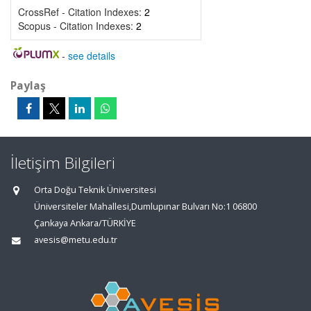
CrossRef - Citation Indexes:
2
Scopus - Citation Indexes:
2
-
see details
Paylaş
İletişim Bilgileri
Orta Doğu Teknik Üniversitesi
Üniversiteler Mahallesi,Dumlupınar Bulvarı No:1 06800
Çankaya Ankara/TÜRKİYE
avesis@metu.edu.tr