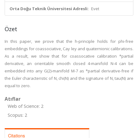
Orta Doğu Teknik Üniversitesi Adresli:
Evet
Özet
In this paper, we prove that the h-principle holds for phi-free
embeddings for coassociative, Cay ley and quaternionic calibrations.
As a result, we show that for coassocative calibration *partial
derivative, an orientable smooth closed 4-manifold N-4 can be
embedded into any G(2)-manifold M-7 as *partial derivative-free if
the Euler characteristic of N, chi(N) and the signature of N, tau(N) are
equal to zero.
Atıflar
Web of Science: 2
Scopus: 2
Citations