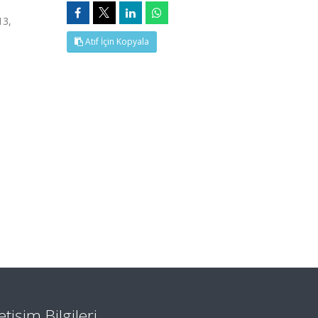
13,
Atıf İçin Kopyala
letişim Bilgileri