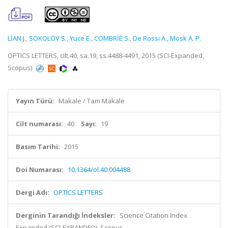
LİAN J.
,
SOKOLOV S.
,
Yuce E.
,
COMBRİÉ S.
,
De Rossi A.
,
Mosk A. P.
OPTICS LETTERS, cilt.40, sa.19, ss.4488-4491, 2015 (SCI-Expanded,
Scopus)
Yayın Türü:
Makale / Tam Makale
Cilt numarası:
40
Sayı:
19
Basım Tarihi:
2015
Doi Numarası:
10.1364/ol.40.004488
Dergi Adı:
OPTICS LETTERS
Derginin Tarandığı İndeksler:
Science Citation Index
Expanded (SCI-EXPANDED), Scopus