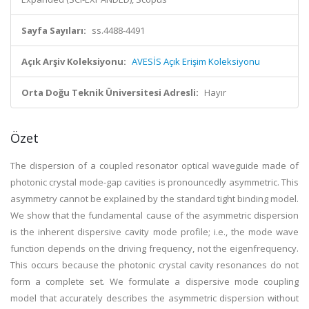
Sayfa Sayıları:
ss.4488-4491
Açık Arşiv Koleksiyonu:
AVESİS Açık Erişim Koleksiyonu
Orta Doğu Teknik Üniversitesi Adresli:
Hayır
Özet
The dispersion of a coupled resonator optical waveguide made of
photonic crystal mode-gap cavities is pronouncedly asymmetric. This
asymmetry cannot be explained by the standard tight binding model.
We show that the fundamental cause of the asymmetric dispersion
is the inherent dispersive cavity mode profile; i.e., the mode wave
function depends on the driving frequency, not the eigenfrequency.
This occurs because the photonic crystal cavity resonances do not
form a complete set. We formulate a dispersive mode coupling
model that accurately describes the asymmetric dispersion without