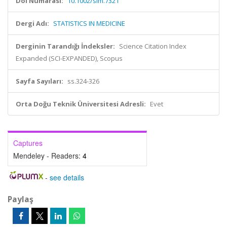
Doi Numarası:
10.1002/sim.7321
Dergi Adı:
STATISTICS IN MEDICINE
Derginin Tarandığı İndeksler:
Science Citation Index
Expanded (SCI-EXPANDED), Scopus
Sayfa Sayıları:
ss.324-326
Orta Doğu Teknik Üniversitesi Adresli:
Evet
Captures
Mendeley - Readers:
4
-
see details
Paylaş