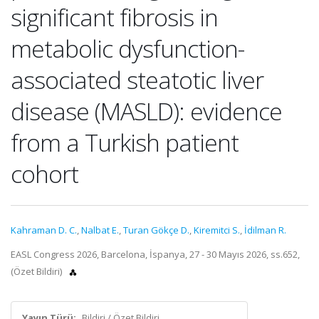
significant fibrosis in
metabolic dysfunction-
associated steatotic liver
disease (MASLD): evidence
from a Turkish patient
cohort
Kahraman D. C.
,
Nalbat E.
,
Turan Gökçe D.
,
Kiremitci S.
,
İdilman R.
EASL Congress 2026, Barcelona, İspanya, 27 - 30 Mayıs 2026, ss.652,
(Özet Bildiri)
Yayın Türü:
Bildiri / Özet Bildiri