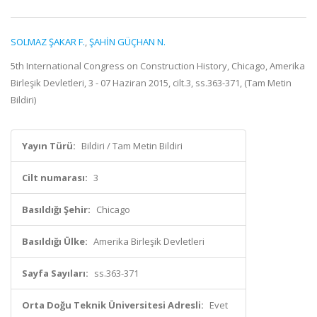
SOLMAZ ŞAKAR F.
,
ŞAHİN GÜÇHAN N.
5th International Congress on Construction History, Chicago, Amerika
Birleşik Devletleri, 3 - 07 Haziran 2015, cilt.3, ss.363-371, (Tam Metin
Bildiri)
Yayın Türü:
Bildiri / Tam Metin Bildiri
Cilt numarası:
3
Basıldığı Şehir:
Chicago
Basıldığı Ülke:
Amerika Birleşik Devletleri
Sayfa Sayıları:
ss.363-371
Orta Doğu Teknik Üniversitesi Adresli:
Evet