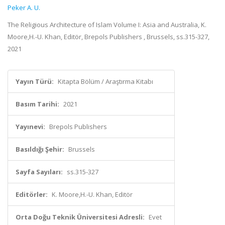
Peker A. U.
The Religious Architecture of Islam Volume I: Asia and Australia, K.
Moore,H.-U. Khan, Editör, Brepols Publishers , Brussels, ss.315-327,
2021
Yayın Türü:
Kitapta Bölüm / Araştırma Kitabı
Basım Tarihi:
2021
Yayınevi:
Brepols Publishers
Basıldığı Şehir:
Brussels
Sayfa Sayıları:
ss.315-327
Editörler:
K. Moore,H.-U. Khan, Editör
Orta Doğu Teknik Üniversitesi Adresli:
Evet