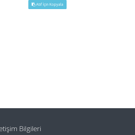
Atıf İçin Kopyala
letişim Bilgileri