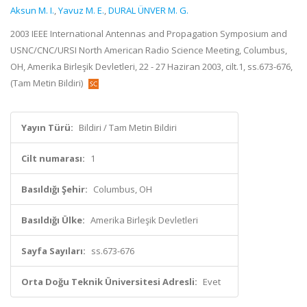
Aksun M. I.
,
Yavuz M. E.
,
DURAL ÜNVER M. G.
2003 IEEE International Antennas and Propagation Symposium and
USNC/CNC/URSI North American Radio Science Meeting, Columbus,
OH, Amerika Birleşik Devletleri, 22 - 27 Haziran 2003, cilt.1, ss.673-676,
(Tam Metin Bildiri)
Yayın Türü:
Bildiri / Tam Metin Bildiri
Cilt numarası:
1
Basıldığı Şehir:
Columbus, OH
Basıldığı Ülke:
Amerika Birleşik Devletleri
Sayfa Sayıları:
ss.673-676
Orta Doğu Teknik Üniversitesi Adresli:
Evet