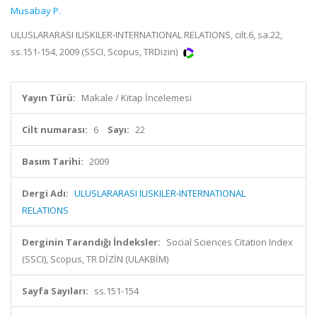
Musabay P.
ULUSLARARASI ILISKILER-INTERNATIONAL RELATIONS, cilt.6, sa.22,
ss.151-154, 2009 (SSCI, Scopus, TRDizin)
Yayın Türü:
Makale / Kitap İncelemesi
Cilt numarası:
6
Sayı:
22
Basım Tarihi:
2009
Dergi Adı:
ULUSLARARASI ILISKILER-INTERNATIONAL
RELATIONS
Derginin Tarandığı İndeksler:
Social Sciences Citation Index
(SSCI), Scopus, TR DİZİN (ULAKBİM)
Sayfa Sayıları:
ss.151-154