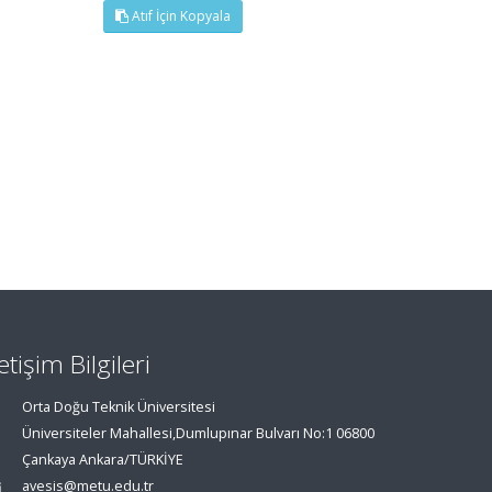
Atıf İçin Kopyala
letişim Bilgileri
Orta Doğu Teknik Üniversitesi
Üniversiteler Mahallesi,Dumlupınar Bulvarı No:1 06800
Çankaya Ankara/TÜRKİYE
avesis@metu.edu.tr