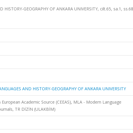
ISTORY-GEOGRAPHY OF ANKARA UNIVERSITY, cilt.65, sa.1, ss.68
LANGUAGES AND HISTORY-GEOGRAPHY OF ANKARA UNIVERSITY
rn European Academic Source (CEEAS), MLA - Modern Language
Journals, TR DİZİN (ULAKBİM)