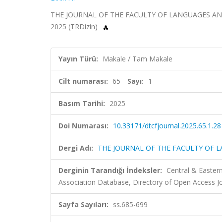
THE JOURNAL OF THE FACULTY OF LANGUAGES AND H
2025 (TRDizin)
Yayın Türü:
Makale / Tam Makale
Cilt numarası:
65
Sayı:
1
Basım Tarihi:
2025
Doi Numarası:
10.33171/dtcfjournal.2025.65.1.28
Dergi Adı:
THE JOURNAL OF THE FACULTY OF 
Derginin Tarandığı İndeksler:
Central & Easte
Association Database, Directory of Open Access 
Sayfa Sayıları:
ss.685-699