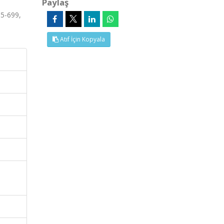
Paylaş
5-699,
Atıf İçin Kopyala