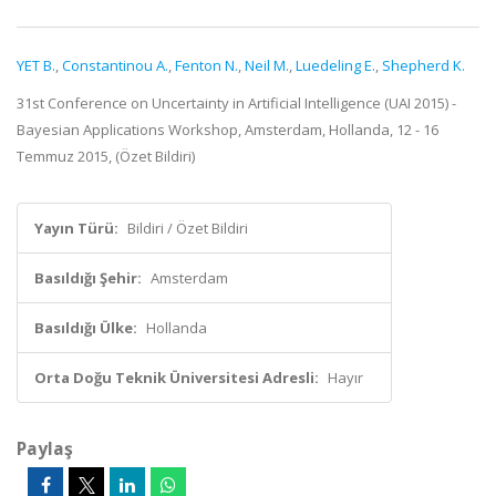
YET B.
,
Constantinou A.
,
Fenton N.
,
Neil M.
,
Luedeling E.
,
Shepherd K.
31st Conference on Uncertainty in Artificial Intelligence (UAI 2015) -
Bayesian Applications Workshop, Amsterdam, Hollanda, 12 - 16
Temmuz 2015, (Özet Bildiri)
Yayın Türü:
Bildiri / Özet Bildiri
Basıldığı Şehir:
Amsterdam
Basıldığı Ülke:
Hollanda
Orta Doğu Teknik Üniversitesi Adresli:
Hayır
Paylaş