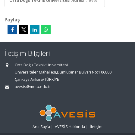
Orta Doğu Teknik Üniversitesi Adresli:
Evet
Paylaş
İletişim Bilgileri
Orta Doğu Teknik Üniversitesi
Üniversiteler Mahallesi,Dumlupınar Bulvarı No:1 06800
Çankaya Ankara/TÜRKİYE
avesis@metu.edu.tr
Ana Sayfa
|
AVESİS Hakkında
|
İletişim