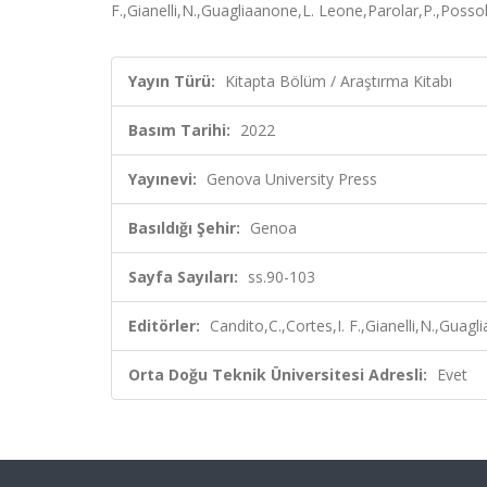
F.,Gianelli,N.,Guagliaanone,L. Leone,Parolar,P.,Posso
Yayın Türü:
Kitapta Bölüm / Araştırma Kitabı
Basım Tarihi:
2022
Yayınevi:
Genova University Press
Basıldığı Şehir:
Genoa
Sayfa Sayıları:
ss.90-103
Editörler:
Candito,C.,Cortes,I. F.,Gianelli,N.,Guag
Orta Doğu Teknik Üniversitesi Adresli:
Evet