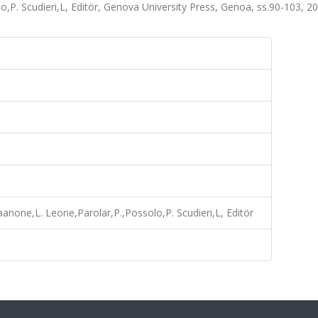
lo,P. Scudieri,L, Editör, Genova University Press, Genoa, ss.90-103, 2
liaanone,L. Leone,Parolar,P.,Possolo,P. Scudieri,L, Editör