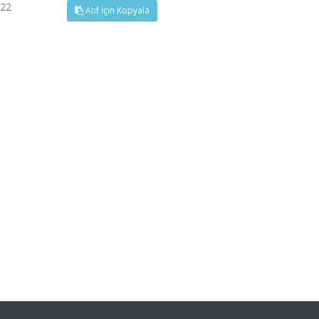
022
Atıf İçin Kopyala