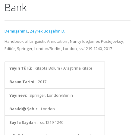
Bank
Demirşahin I.
,
Zeyrek Bozşahin D.
Handbook of Linguistic Annotation , Nancy Ide,James Pustejovksy,
Editör, Springer, London/Berlin , London, ss.1219-1240, 2017
Yayın Türü:
Kitapta Bölüm / Araştırma Kitabı
Basım Tarihi:
2017
Yayınevi:
Springer, London/Berlin
Basıldığı Şehir:
London
Sayfa Sayıları:
ss.1219-1240