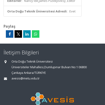
Editörler:
Nancy Ide,James Pustejovksy, Editör
Orta Doğu Teknik Üniversitesi Adresli:
Evet
Paylaş
İletişim Bilgileri
Orta Doğu Teknik Üniversitesi
Üniversiteler Mahallesi,Dumlupınar Bulvarı No:1 06800
Çankaya Ankara/TÜRKİYE
avesis@metu.edu.tr