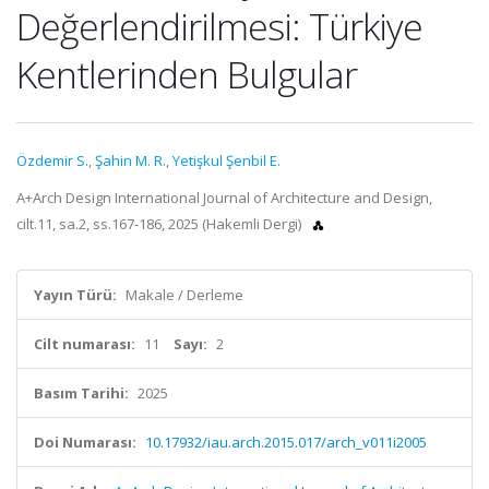
Değerlendirilmesi: Türkiye
Kentlerinden Bulgular
Özdemir S.
,
Şahin M. R.
,
Yetişkul Şenbil E.
A+Arch Design International Journal of Architecture and Design,
cilt.11, sa.2, ss.167-186, 2025 (Hakemli Dergi)
Yayın Türü:
Makale / Derleme
Cilt numarası:
11
Sayı:
2
Basım Tarihi:
2025
Doi Numarası:
10.17932/iau.arch.2015.017/arch_v011i2005