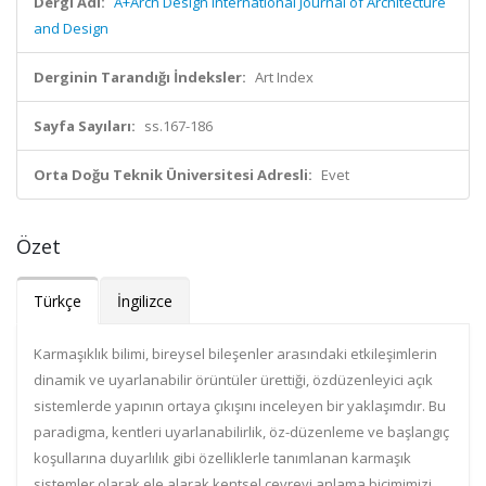
Dergi Adı:
A+Arch Design International Journal of Architecture
and Design
Derginin Tarandığı İndeksler:
Art Index
Sayfa Sayıları:
ss.167-186
Orta Doğu Teknik Üniversitesi Adresli:
Evet
Özet
Türkçe
İngilizce
Karmaşıklık bilimi, bireysel bileşenler arasındaki etkileşimlerin
dinamik ve uyarlanabilir örüntüler ürettiği, özdüzenleyici açık
sistemlerde yapının ortaya çıkışını inceleyen bir yaklaşımdır. Bu
paradigma, kentleri uyarlanabilirlik, öz-düzenleme ve başlangıç
koşullarına duyarlılık gibi özelliklerle tanımlanan karmaşık
sistemler olarak ele alarak kentsel çevreyi anlama biçimimizi