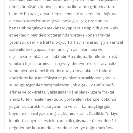
dönüştürmüştür. Kentsel planlama literatürü giderek artan
biçimde bu bakış açısını benimsemekte ve kentlerin doğrusal
olmayan süreçler aracılığıyla evrildiğini, çoğu zaman öz-
benzerlik sergileyen mekânsal yapılara sahip olduğunu kabul
etmektedir. Mandelbrot tarafından ortaya konan fraktal
geometri, özellikle fraktal boyut [Fd] kavramı aracılığıyla kentsel
sistemlerdeki yapısal karmaşıklığın tanımlanması ve
ölçülmesine imkân tanımaktadır. Bu çalışma, kentlerde fraktal
yapılara ilişkin kuramsal çerçeveyi derleyerek fraktal analiz
yöntemlerinin temel ilkelerini ortaya koymakta ve fraktal
analizlerin kent morfolojisi ile planlama pratiklerine yönelik
sunduğu içgörüleri tartışmaktadır. Çok ölçekli, öz-afin [self-
affine] ve çok-fraktal yaklaşımlar dâhil olmak üzere fraktal
analiz türleri incelenmekte; bu yöntemlerin kentsel dokunun
yoğunluk, süreklilik, parçalanma ve sınır karmaşıklığı gibi
boyutlarını nasıl yakaladığı açıklanmaktadır. Özellikle Türkiye
kentleri için gerçekleştirilen ampirik çalışmalar üzerinden Fd
değerlerinin kent merkezlerinden çevreye doğru mekânsal